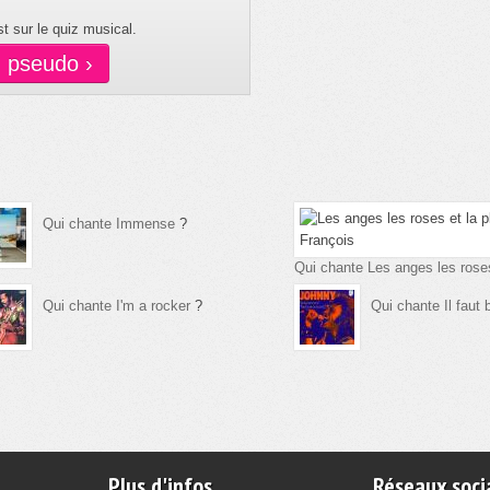
t sur le quiz musical.
n pseudo ›
Qui chante Immense
?
Qui chante Les anges les roses
Qui chante I'm a rocker
?
Qui chante Il faut 
Plus d'infos
Réseaux soci