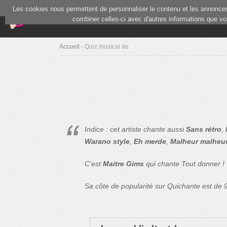
Les cookies nous permettent de personnaliser le contenu et les annonces.
(current)
Blind Test
Communauté
combiner celles-ci avec d'autres informations que vous
Accueil
› Quiz musical de
Indice : cet artiste chante aussi
Sans rétro
,
Warano style
,
Eh merde
,
Malheur malheu
C'est
Maitre Gims
qui chante Tout donner !
Sa côte de popularité sur Quichante est de