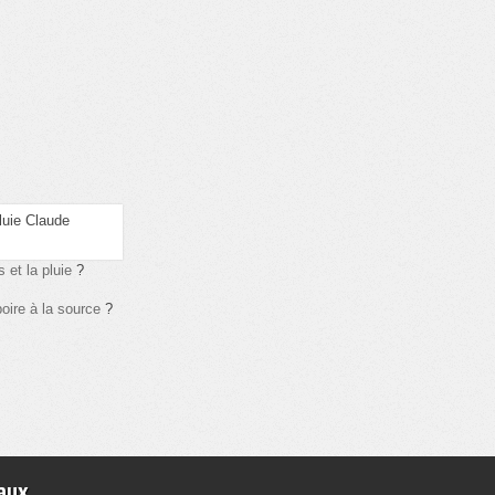
 et la pluie
?
boire à la source
?
aux