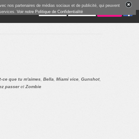
vec nos partenaires de médias sociaux et de publicité, qui peuvent
 services.
4 joueurs en ligne
Voir notre Politique de Confidentialité
t-ce que tu m'aimes
,
Bella
,
Miami vice
,
Gunshot
,
ez passer
et
Zombie