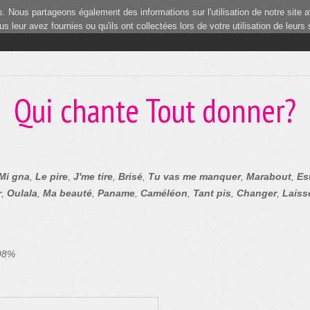
 Nous partageons également des informations sur l'utilisation de notre site a
 leur avez fournies ou qu'ils ont collectées lors de votre utilisation de leurs
4
Qui chante Tout donner?
Mi gna
,
Le pire
,
J'me tire
,
Brisé
,
Tu vas me manquer
,
Marabout
,
Es
r
,
Oulala
,
Ma beauté
,
Paname
,
Caméléon
,
Tant pis
,
Changer
,
Laiss
 98%