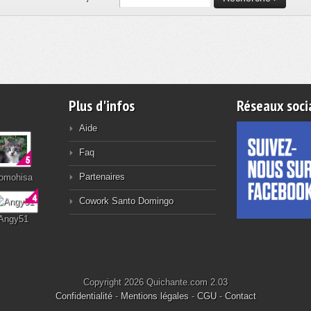
Plus d'infos
Réseaux soci
Aide
Faq
Partenaires
omohisa
Cowork Santo Domingo
Angy51
Copyright 2026 Quichante.com 2.03
Confidentialité
-
Mentions légales
-
CGU
-
Contact