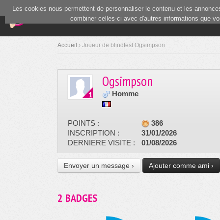
Les cookies nous permettent de personnaliser le contenu et les annonces.
(current)
Blind Test
Communauté
combiner celles-ci avec d'autres informations que vous
Accueil
› Joueur de blindtest Ogsimpson
Ogsimpson
Homme
POINTS :
386
INSCRIPTION :
31/01/2026
DERNIERE VISITE :
01/08/2026
Envoyer un message ›
Ajouter comme ami ›
2 BADGES