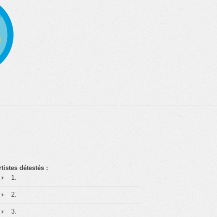
rtistes détestés :
1.
2.
3.