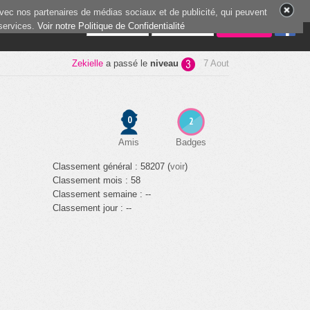
vec nos partenaires de médias sociaux et de publicité, qui peuvent
 services.
9 joueurs en ligne
Voir notre Politique de Confidentialité
Zekielle
a passé le
niveau
7 Aout
0
2
Amis
Badges
Classement général : 58207 (
voir
)
Classement mois : 58
Classement semaine : --
Classement jour : --