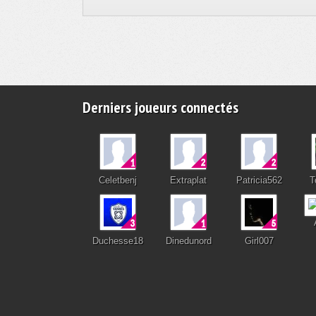
Derniers joueurs connectés
Celetbenj
Extraplat
Patricia562
T
Duchesse18
Dinedunord
Girl007