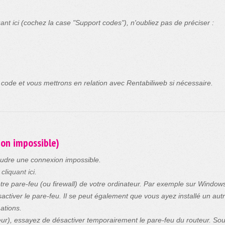
ant ici
(cochez la case "Support codes"), n'oubliez pas de préciser :
 code et vous mettrons en relation avec Rentabiliweb si nécessaire.
ion impossible)
soudre une connexion impossible.
n
cliquant ici
.
tre pare-feu (ou firewall) de votre ordinateur. Par exemple sur Windo
sactiver le pare-feu. Il se peut également que vous ayez installé un aut
mations.
r), essayez de désactiver temporairement le pare-feu du routeur. Souve