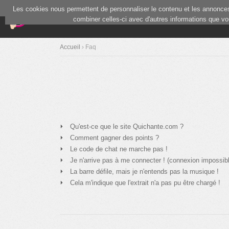
Les cookies nous permettent de personnaliser le contenu et les annonces.
(current)
Blind Test
Communauté
combiner celles-ci avec d'autres informations que vous
Accueil
› Faq
Qu'est-ce que le site Quichante.com ?
Comment gagner des points ?
Le code de chat ne marche pas !
Je n'arrive pas à me connecter ! (connexion impossib
La barre défile, mais je n'entends pas la musique !
Cela m'indique que l'extrait n'a pas pu être chargé !