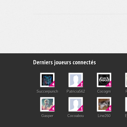
Derniers joueurs connectés
Succerpunch
Patricia562
Cocogm
Gasper
Cocoabou
Line260
E