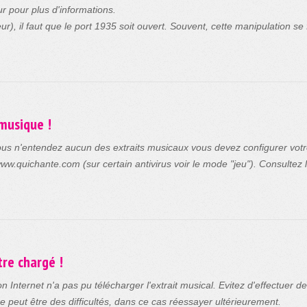
ur pour plus d'informations.
, il faut que le port 1935 soit ouvert. Souvent, cette manipulation se f
 musique !
ous n'entendez aucun des extraits musicaux vous devez configurer votre a
/www.quichante.com (sur certain antivirus voir le mode "jeu"). Consultez 
tre chargé !
 Internet n'a pas pu télécharger l'extrait musical. Evitez d'effectuer 
e peut être des difficultés, dans ce cas réessayer ultérieurement.