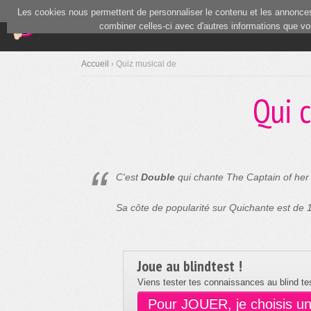
Les cookies nous permettent de personnaliser le contenu et les annonces.
(current)
Blind Test
Communauté
combiner celles-ci avec d'autres informations que vous
Accueil
› Quiz musical de
Qui 
C'est
Double
qui chante The Captain of her 
Sa côte de popularité sur Quichante est de
Joue au blindtest !
Viens tester tes connaissances au blind tes
Pour JOUER, je choisis u