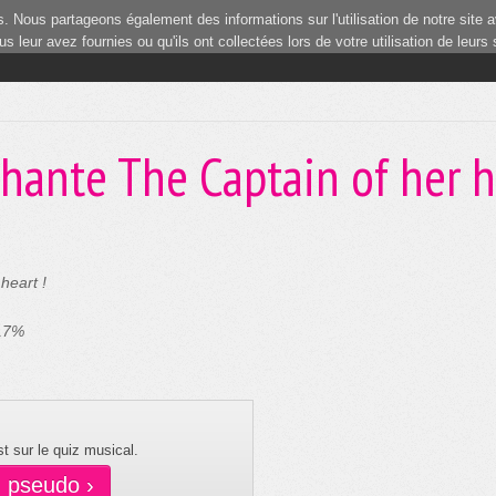
 Nous partageons également des informations sur l'utilisation de notre site a
 leur avez fournies ou qu'ils ont collectées lors de votre utilisation de leurs
1
chante The Captain of her h
heart !
 17%
t sur le quiz musical.
n pseudo ›