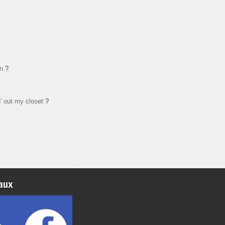
n
?
' out my closet
?
aux