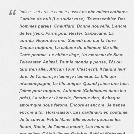
Indice : cet artiste chante aussi
Les chevaliers cathares
,
Gardien de nuit (Le soldat rose)
,
Te ressembler
,
Des
hommes pareils
,
Chauffard
,
Bonne nouvelle
,
L'encre
de tes yeux
,
Partis pour Rester
,
Sarbacane
,
La
corrida
,
Repondez moi
,
Samedi soir sur la Terre
,
Depuis toujours
,
La cabane du pêcheur
,
Ma ville
,
Carte postale
,
Le chêne liège
,
Un morceau de Sicre
,
Telecaster
,
Animal
,
Tout le monde y pense
,
Tôt ou
tard s'en aller
,
African Tour
,
C'est ecrit
,
Il faudra leur
dire
,
Je t'aimais je t'aime je t'aimerai
,
La fille qui
m'accompagne
,
Le fils unique
,
Quand j'aime une fois,
j'aime pour toujours
,
Automne (Colchiques dans les
prés)
,
La robe et l'échelle
,
Presque rien
,
A chaque
amour que nous ferons
,
Encore et encore
,
Je pense
encore à toi
,
Hors-saison
,
Les cardinaux en costume
,
Je te suivrai
,
Petite Marie
,
Elle écoute pousser les
fleurs
,
Rosie
,
Je l'aime à mourir
,
Les murs de
poussière
,
C'était l'hiver
,
Octobre
,
Saïd et Mohamed
,