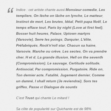
Indice : cet artiste chante aussi
Monsieur comedie
,
Les
templiers
,
On lèche on lâche on lynche
,
Le matteur
,
Instinct de mort
,
Les brutes
,
Idéal
,
Petit papa Noël
,
Le
temps efface tout
,
Paris by night (Love at first feel)
,
Bosser huit heures
,
Palace
,
Uptown martyrs
(Varsovie)
,
Serre les poings
,
Darquier
,
L'élite
,
Préfabriqués
,
Rock'n'roll star
,
Chacun sa haine
,
Varsovie
,
Marche ou crève
,
Les sectes
,
On va prendre
cher
,
H et d
,
La grande illusion
,
Hell on the seventh
(Compromission)
,
Le sauvage
,
Certitude solitude
,
Antisocial
,
Par compromission
,
Purgatoire
,
Ride on
,
Ton dernier acte
,
Fatalité
,
Jugement dernier
,
Comme
un damné
,
I shall return (Je reviendrai)
,
Sors tes
griffes
,
Passe
et
Dialogue de sourds
C'est
Trust
qui chante Le mitard !
Sa côte de popularité sur Quichante est de 98%