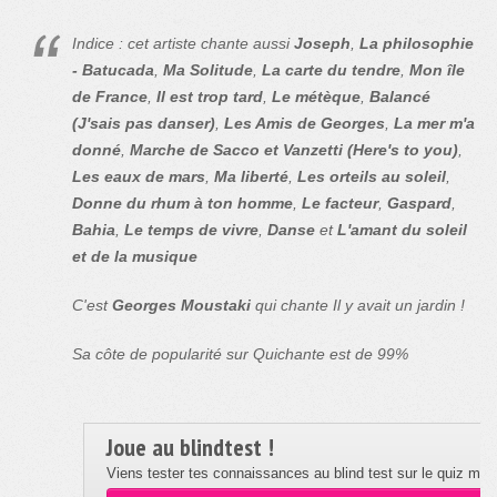
Indice : cet artiste chante aussi
Joseph
,
La philosophie
- Batucada
,
Ma Solitude
,
La carte du tendre
,
Mon île
de France
,
Il est trop tard
,
Le métèque
,
Balancé
(J'sais pas danser)
,
Les Amis de Georges
,
La mer m'a
donné
,
Marche de Sacco et Vanzetti (Here's to you)
,
Les eaux de mars
,
Ma liberté
,
Les orteils au soleil
,
Donne du rhum à ton homme
,
Le facteur
,
Gaspard
,
Bahia
,
Le temps de vivre
,
Danse
et
L'amant du soleil
et de la musique
C'est
Georges Moustaki
qui chante Il y avait un jardin !
Sa côte de popularité sur Quichante est de 99%
Joue au blindtest !
Viens tester tes connaissances au blind test sur le quiz musi