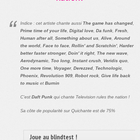
Indice : cet artiste chante aussi
The game has changed
,
Prime time of your life
,
Digital love
,
Da funk
,
Fresh
,
Human after all
,
Something about us
,
Alive
,
Around
the world
,
Face to face
,
Rollin' and Scratchin'
,
Harder
better faster stronger
,
Doin' it right
,
The new wave
,
Aerodynamic
,
Too long
,
Instant crush
,
Veridis quo
,
One more time
,
Voyager
,
Derezzed
,
Technologic
,
Phoenix
,
Revolution 909
,
Robot rock
,
Give life back
to music
et
Burnin
C'est
Daft Punk
qui chante Television rules the nation !
Sa côte de popularité sur Quichante est de 75%
Joue au blindtest !