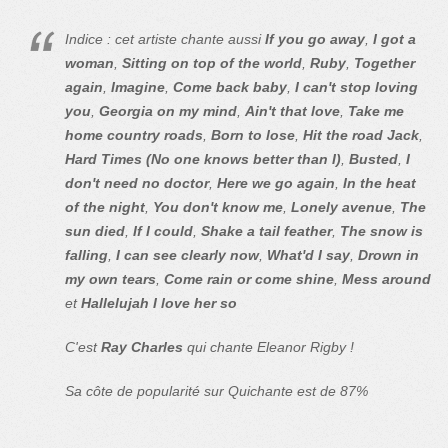
Indice : cet artiste chante aussi
If you go away
,
I got a
woman
,
Sitting on top of the world
,
Ruby
,
Together
again
,
Imagine
,
Come back baby
,
I can't stop loving
you
,
Georgia on my mind
,
Ain't that love
,
Take me
home country roads
,
Born to lose
,
Hit the road Jack
,
Hard Times (No one knows better than I)
,
Busted
,
I
don't need no doctor
,
Here we go again
,
In the heat
of the night
,
You don't know me
,
Lonely avenue
,
The
sun died
,
If I could
,
Shake a tail feather
,
The snow is
falling
,
I can see clearly now
,
What'd I say
,
Drown in
my own tears
,
Come rain or come shine
,
Mess around
et
Hallelujah I love her so
C'est
Ray Charles
qui chante Eleanor Rigby !
Sa côte de popularité sur Quichante est de 87%