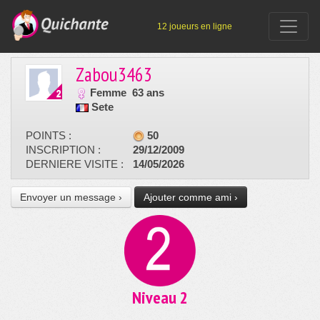
12 joueurs en ligne
Zabou3463
Femme
63 ans
Sete
POINTS :
50
INSCRIPTION :
29/12/2009
DERNIERE VISITE :
14/05/2026
Envoyer un message ›
Ajouter comme ami ›
Niveau 2