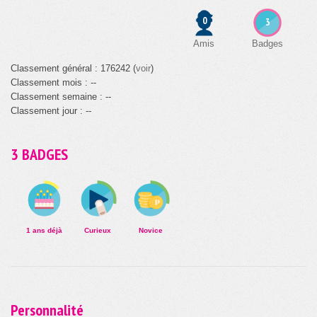
0
3
Amis
Badges
Classement général : 176242 (
voir
)
Classement mois : --
Classement semaine : --
Classement jour : --
3 BADGES
1 ans déjà
Curieux
Novice
Personnalité