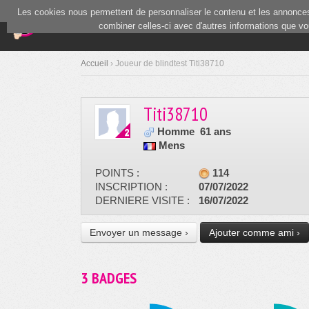
Les cookies nous permettent de personnaliser le contenu et les annonces.
(current)
Blind Test
Communauté
combiner celles-ci avec d'autres informations que vous
Accueil
› Joueur de blindtest Titi38710
Titi38710
Homme
61 ans
Mens
POINTS :
114
INSCRIPTION :
07/07/2022
DERNIERE VISITE :
16/07/2022
Envoyer un message ›
Ajouter comme ami ›
3 BADGES