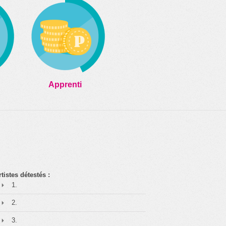
Apprenti
rtistes détestés :
1.
2.
3.