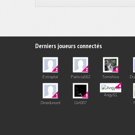
Derniers joueurs connectés
Extraplat
Patricia562
Tomohisa
Du
Angy51
Dinedunord
Girl007