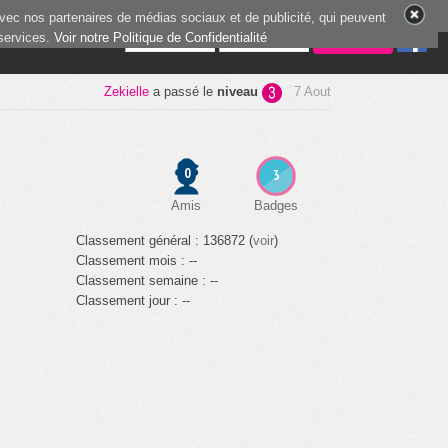
vec nos partenaires de médias sociaux et de publicité, qui peuvent
 services.
5 joueurs en ligne
Voir notre Politique de Confidentialité
Zekielle
a passé le
niveau
7 Aout
0
3
Amis
Badges
Classement général : 136872 (
voir
)
Classement mois : --
Classement semaine : --
Classement jour : --