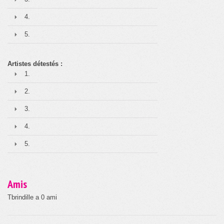
4.
5.
Artistes détestés :
1.
2.
3.
4.
5.
Amis
Tbrindille a 0 ami