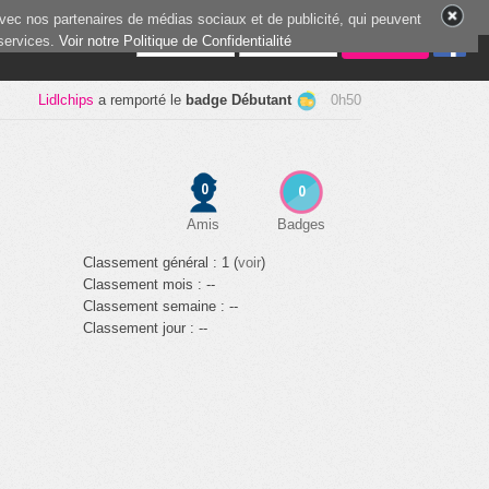
vec nos partenaires de médias sociaux et de publicité, qui peuvent
 services.
3 joueurs en ligne
Voir notre Politique de Confidentialité
Lidlchips
a remporté le
badge Débutant
0h50
0
0
Amis
Badges
Classement général : 1 (
voir
)
Classement mois : --
Classement semaine : --
Classement jour : --