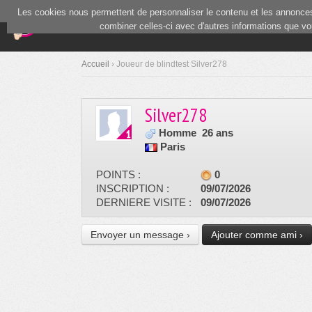
Les cookies nous permettent de personnaliser le contenu et les annonces.
(current)
Blind Test
Communauté
combiner celles-ci avec d'autres informations que vous
Accueil
› Joueur de blindtest Silver278
Silver278
Homme
26 ans
Paris
POINTS :
0
INSCRIPTION :
09/07/2026
DERNIERE VISITE :
09/07/2026
Envoyer un message ›
Ajouter comme ami ›