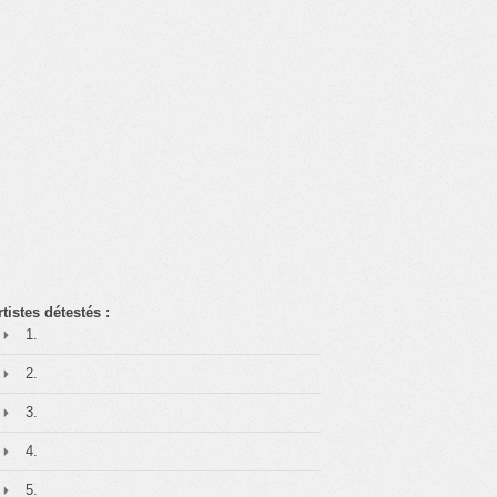
rtistes détestés :
1.
2.
3.
4.
5.