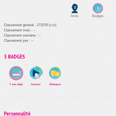
0
3
Amis
Badges
Classement général : 273278 (
voir
)
Classement mois : --
Classement semaine : --
Classement jour : --
3 BADGES
7 ans déjà
Curieux
Débutant
Personnalité