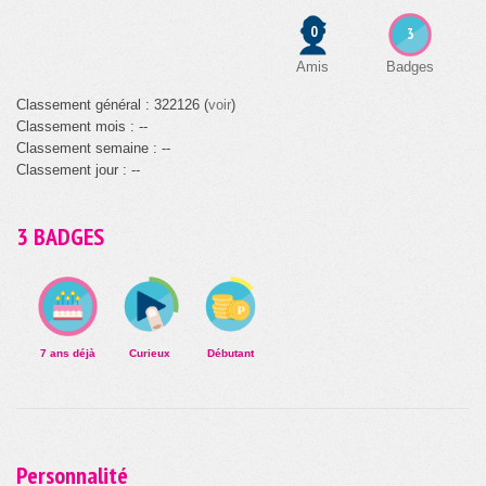
0
3
Amis
Badges
Classement général : 322126 (
voir
)
Classement mois : --
Classement semaine : --
Classement jour : --
3 BADGES
7 ans déjà
Curieux
Débutant
Personnalité