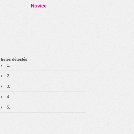
Novice
rtistes détestés :
1.
2.
3.
4.
5.