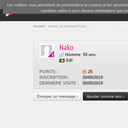
Les cookies nous permettent de personnaliser le contenu et les annonces.
(current)
Blind Test
Communauté
combiner celles-ci avec d'autres informations que vous
Accueil
› Joueur de blindtest Nako
Nako
Homme
93 ans
Sdf
POINTS :
25
INSCRIPTION :
30/05/2019
DERNIERE VISITE :
30/05/2019
Envoyer un message ›
Ajouter comme ami ›