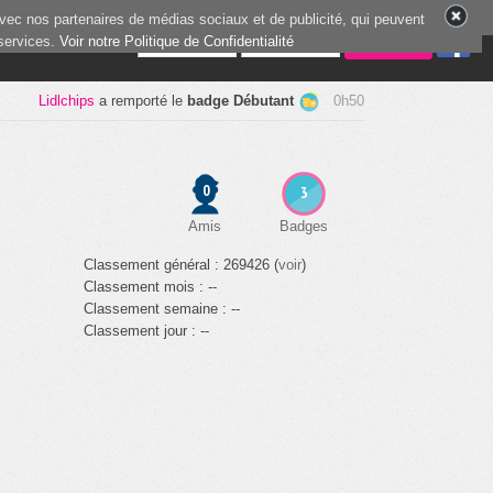
vec nos partenaires de médias sociaux et de publicité, qui peuvent
 services.
4 joueurs en ligne
Voir notre Politique de Confidentialité
Lidlchips
a remporté le
badge Débutant
0h50
0
3
Amis
Badges
Classement général : 269426 (
voir
)
Classement mois : --
Classement semaine : --
Classement jour : --