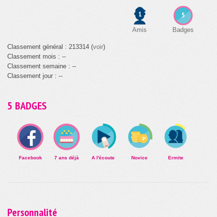
1
5
Amis
Badges
Classement général : 213314 (
voir
)
Classement mois : --
Classement semaine : --
Classement jour : --
5 BADGES
Facebook
7 ans déjà
A l'écoute
Novice
Ermite
Personnalité