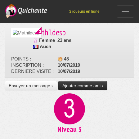
3 joueurs en ligne
Mathildesp
Femme
23 ans
Auch
POINTS :
45
INSCRIPTION :
10/07/2019
DERNIERE VISITE :
10/07/2019
Envoyer un message ›
Ajouter comme ami ›
Niveau 3