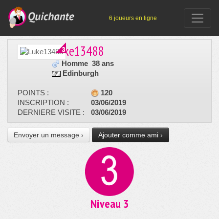
6 joueurs en ligne
Luke13488
Homme
38 ans
Edinburgh
POINTS :
120
INSCRIPTION :
03/06/2019
DERNIERE VISITE :
03/06/2019
Envoyer un message ›
Ajouter comme ami ›
Niveau 3