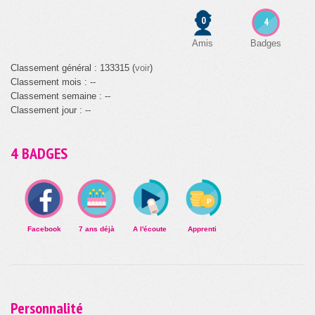
0
4
Amis
Badges
Classement général : 133315 (
voir
)
Classement mois : --
Classement semaine : --
Classement jour : --
4 BADGES
Facebook
7 ans déjà
A l'écoute
Apprenti
Personnalité