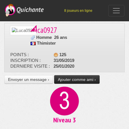
8 joueurs en ligne
Luca0927
Homme
26 ans
Thimister
POINTS :
125
INSCRIPTION :
31/05/2019
DERNIERE VISITE :
25/01/2020
Envoyer un message ›
Ajouter comme ami ›
Niveau 3