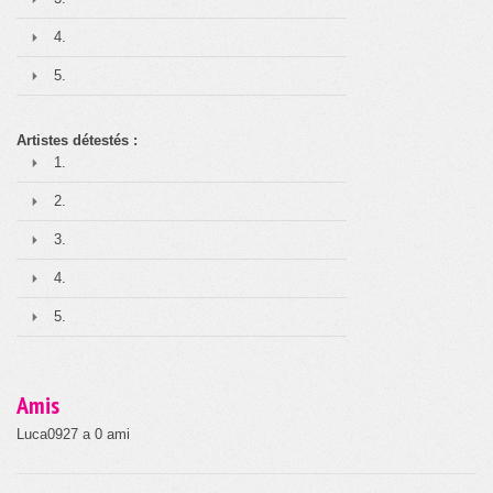
4.
5.
Artistes détestés :
1.
2.
3.
4.
5.
Amis
Luca0927 a 0 ami