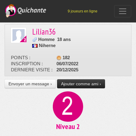
9 joueurs en ligne
Lilian36
Homme
18 ans
Niherne
POINTS :
182
INSCRIPTION :
06/07/2022
DERNIERE VISITE :
20/12/2025
Envoyer un message ›
Ajouter comme ami ›
Niveau 2