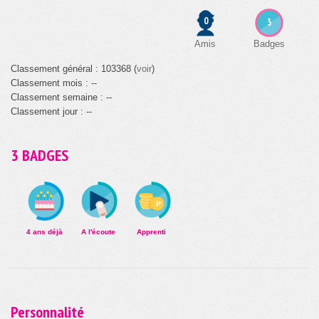
0
3
Amis
Badges
Classement général : 103368 (
voir
)
Classement mois : --
Classement semaine : --
Classement jour : --
3 BADGES
4 ans déjà
A l'écoute
Apprenti
Personnalité