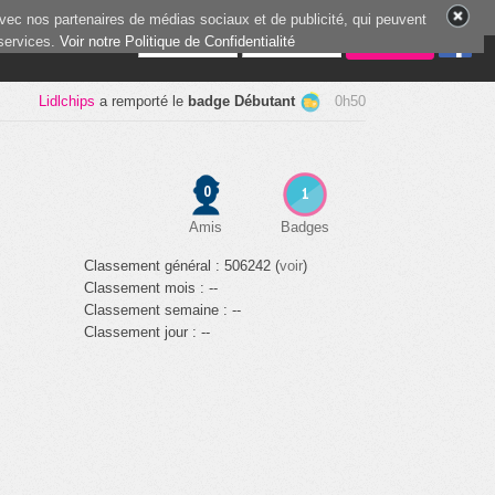
vec nos partenaires de médias sociaux et de publicité, qui peuvent
 services.
1 joueur en ligne
Voir notre Politique de Confidentialité
Lidlchips
a remporté le
badge Débutant
0h50
0
1
Amis
Badges
Classement général : 506242 (
voir
)
Classement mois : --
Classement semaine : --
Classement jour : --