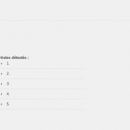
rtistes détestés :
1.
2.
3.
4.
5.