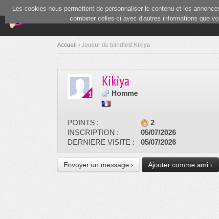
Les cookies nous permettent de personnaliser le contenu et les annonces.
(current)
Blind Test
Communauté
combiner celles-ci avec d'autres informations que vous
Accueil
› Joueur de blindtest Kikiya
Kikiya
Homme
POINTS :
2
INSCRIPTION :
05/07/2026
DERNIERE VISITE :
05/07/2026
Envoyer un message ›
Ajouter comme ami ›