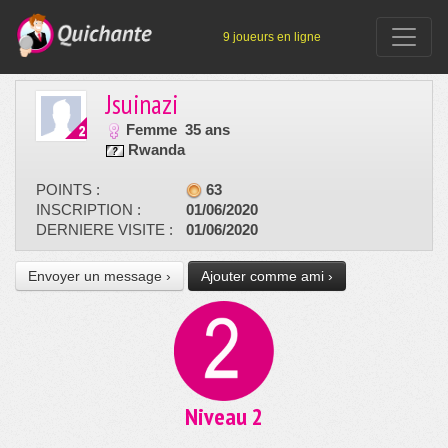
9 joueurs en ligne
Jsuinazi
Femme
35 ans
Rwanda
POINTS :
63
INSCRIPTION :
01/06/2020
DERNIERE VISITE :
01/06/2020
Envoyer un message ›
Ajouter comme ami ›
Niveau 2