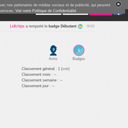
vec nos partenaires de médias sociaux et de publicité, qui peuvent
 services.
5 joueurs en ligne
Voir notre Politique de Confidentialité
Lidlchips
a remporté le
badge Débutant
0h50
0
1
Amis
Badges
Classement général : 1 (
voir
)
Classement mois : --
Classement semaine : --
Classement jour : --