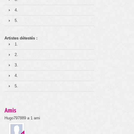
4.
5.
Artistes détestés :
1.
2.
3.
4.
5.
Amis
Hugo797889 a 1 ami