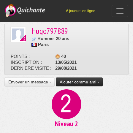
6 joueurs en ligne
Hugo797889
Homme
20 ans
Paris
POINTS :
40
INSCRIPTION :
13/05/2021
DERNIERE VISITE :
29/08/2021
Envoyer un message ›
Ajouter comme ami ›
Niveau 2