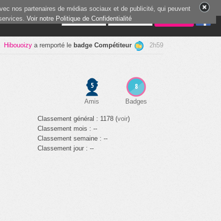
vec nos partenaires de médias sociaux et de publicité, qui peuvent
 services.
3 joueurs en ligne
Voir notre Politique de Confidentialité
Mercredi666
a remporté le
badge Challenger
0h23
5
8
Amis
Badges
Classement général : 1178 (
voir
)
Classement mois : --
Classement semaine : --
Classement jour : --