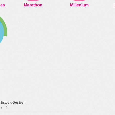
ues
Marathon
Millenium
rtistes détestés :
1.