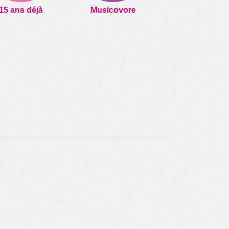
15 ans déjà
Musicovore