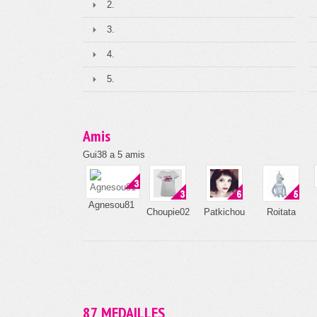
2.
3.
4.
5.
Amis
Gui38 a 5 amis
Agnesou81
Choupie02
Patkichou
Roitata
87 MEDAILLES