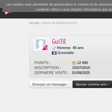
Les cookies nous permettent de personnaliser le contenu et les annonces.
(current)
Blind Test
Communauté
combiner celles-ci avec d'autres informations que vous
Accueil
› Joueur de blindtest Gui38
Gui38
Homme
40 ans
Grenoble
POINTS :
12 065
INSCRIPTION :
15/07/2010
DERNIERE VISITE :
01/09/2025
Envoyer un message ›
Ajouter comme ami ›