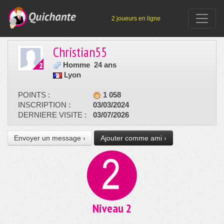
2 joueurs en ligne
Christian55
Homme
24 ans
Lyon
POINTS :
1 058
INSCRIPTION :
03/03/2024
DERNIERE VISITE :
03/07/2026
Envoyer un message ›
Ajouter comme ami ›
Niveau 2