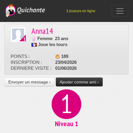
3 joueurs en ligne
Anna14
Femme
23 ans
Joue les tours
POINTS :
189
INSCRIPTION :
23/04/2026
DERNIERE VISITE :
01/06/2026
Envoyer un message ›
Ajouter comme ami ›
Niveau 1