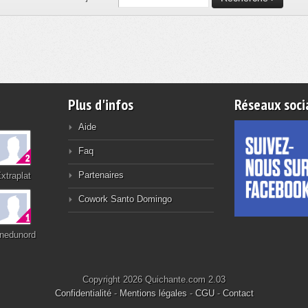
Plus d'infos
Réseaux soci
Aide
Faq
Partenaires
xtraplat
Cowork Santo Domingo
nedunord
Copyright 2026 Quichante.com 2.03
Confidentialité
-
Mentions légales
-
CGU
-
Contact