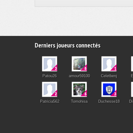
Derniers joueurs connectés
Patou26
amour59100
Celetbenj
E
Patricia562
Tomohisa
Duchesse18
Di