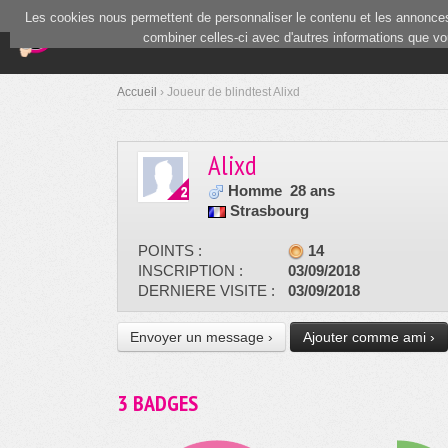
Les cookies nous permettent de personnaliser le contenu et les annonces.
(current)
Blind Test
Communauté
combiner celles-ci avec d'autres informations que vous
Accueil
› Joueur de blindtest Alixd
Alixd
Homme
28 ans
Strasbourg
POINTS :
14
INSCRIPTION :
03/09/2018
DERNIERE VISITE :
03/09/2018
Envoyer un message ›
Ajouter comme ami ›
3 BADGES