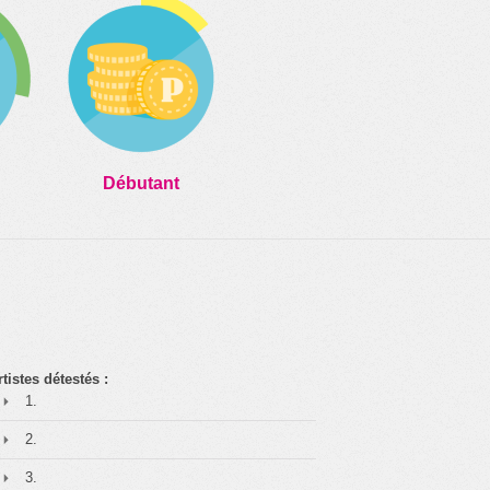
Débutant
rtistes détestés :
1.
2.
3.