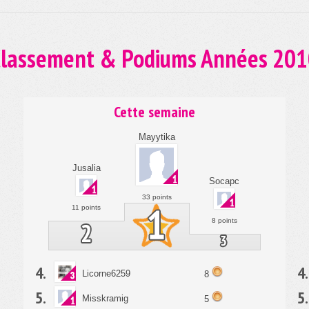
lassement & Podiums Années 20
Cette semaine
Mayytika
Jusalia
Socapc
33 points
11 points
8 points
4.
4.
Licorne6259
8
5.
5.
Misskramig
5