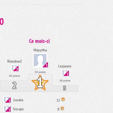
10
Ce mois-ci
Mayytika
Blandine2
Lesjeans
33 points
30 points
28 points
Jusalia
11
Socapc
8