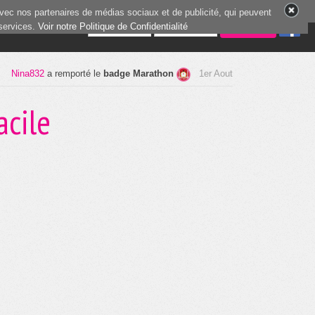
vec nos partenaires de médias sociaux et de publicité, qui peuvent
 services.
8 joueurs en ligne
Voir notre Politique de Confidentialité
Nina842
a remporté le
badge Marathon
31 Juil.
acile