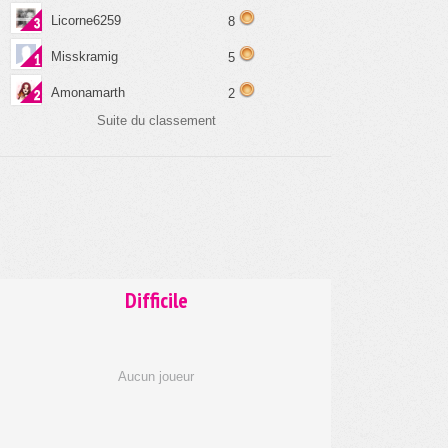
Licorne6259
8
Misskramig
5
Amonamarth
2
Suite du classement
Difficile
Aucun joueur