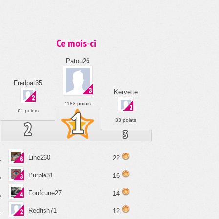
Ce mois-ci
Patou26
Fredpat35
Kervette
1183 points
61 points
33 points
.
Line260
22
.
Purple31
16
.
Foufoune27
14
.
Redfish71
12