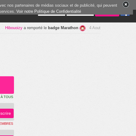
vec nos partenaires de médias sociaux et de publicité, qui peuvent
 services.
8 joueurs en ligne
Voir notre Politique de Confidentialité
Hibouoizy
a remporté le
badge Marathon
4 Aout
 À TOUS
nscrire
MEMBRES