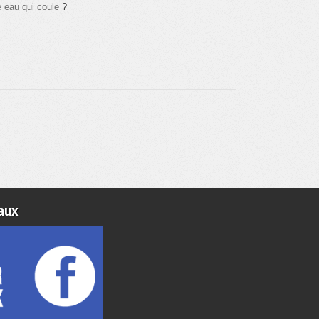
 eau qui coule
?
aux