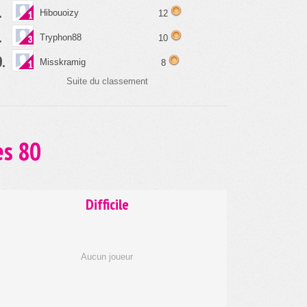
.
Hibouoizy
12
.
Tryphon88
10
.
Misskramig
8
Suite du classement
es 80
Difficile
Aucun joueur