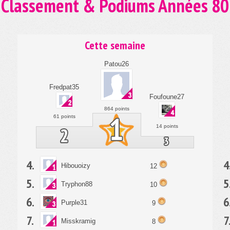
Classement & Podiums Années 80
Cette semaine
Patou26
Fredpat35
Foufoune27
864 points
61 points
14 points
4.
4
Hibouoizy
12
5.
5
Tryphon88
10
6.
6
Purple31
9
7.
7
Misskramig
8