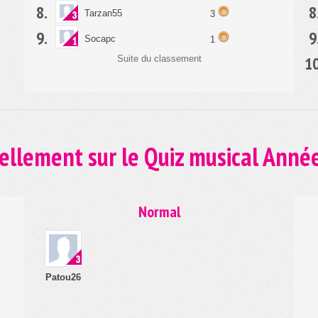
8.
8
Tarzan55
3
9.
9
Socapc
1
10
Suite du classement
ellement sur le Quiz musical Anné
Normal
Patou26