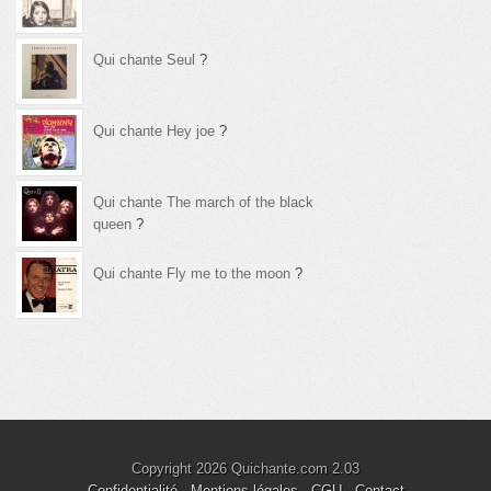
Qui chante Seul
?
Qui chante Hey joe
?
Qui chante The march of the black
queen
?
Qui chante Fly me to the moon
?
Copyright 2026 Quichante.com 2.03
Confidentialité
-
Mentions légales
-
CGU
-
Contact