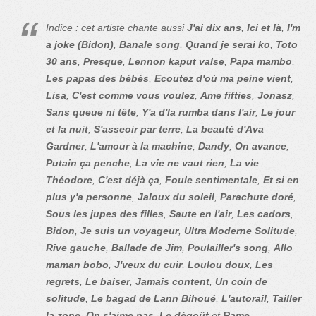
Indice : cet artiste chante aussi
J'ai dix ans
,
Ici et là
,
I'm
a joke (Bidon)
,
Banale song
,
Quand je serai ko
,
Toto
30 ans
,
Presque
,
Lennon kaput valse
,
Papa mambo
,
Les papas des bébés
,
Ecoutez d'où ma peine vient
,
Lisa
,
C'est comme vous voulez
,
Ame fifties
,
Jonasz
,
Sans queue ni tête
,
Y'a d'la rumba dans l'air
,
Le jour
et la nuit
,
S'asseoir par terre
,
La beauté d'Ava
Gardner
,
L'amour à la machine
,
Dandy
,
On avance
,
Putain ça penche
,
La vie ne vaut rien
,
La vie
Théodore
,
C'est déjà ça
,
Foule sentimentale
,
Et si en
plus y'a personne
,
Jaloux du soleil
,
Parachute doré
,
Sous les jupes des filles
,
Saute en l'air
,
Les cadors
,
Bidon
,
Je suis un voyageur
,
Ultra Moderne Solitude
,
Rive gauche
,
Ballade de Jim
,
Poulailler's song
,
Allo
maman bobo
,
J'veux du cuir
,
Loulou doux
,
Les
regrets
,
Le baiser
,
Jamais content
,
Un coin de
solitude
,
Le bagad de Lann Bihoué
,
L'autorail
,
Tailler
la zone
,
On s'aime pas
,
Le dégoût
et
Rame