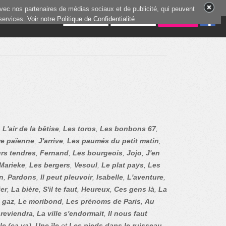
vec nos partenaires de médias sociaux et de publicité, qui peuvent
 services.
9 joueurs en ligne
Voir notre Politique de Confidentialité
,
L'air de la bêtise
,
Les toros
,
Les bonbons 67
,
re païenne
,
J'arrive
,
Les paumés du petit matin
,
rs tendres
,
Fernand
,
Les bourgeois
,
Jojo
,
J'en
Marieke
,
Les bergers
,
Vesoul
,
Le plat pays
,
Les
en
,
Pardons
,
Il peut pleuvoir
,
Isabelle
,
L'aventure
,
ier
,
La bière
,
S'il te faut
,
Heureux
,
Ces gens là
,
La
 gaz
,
Le moribond
,
Les prénoms de Paris
,
Au
reviendra
,
La ville s'endormait
,
Il nous faut
le (ça va)
,
Une île
et
Les pieds dans le ruisseau