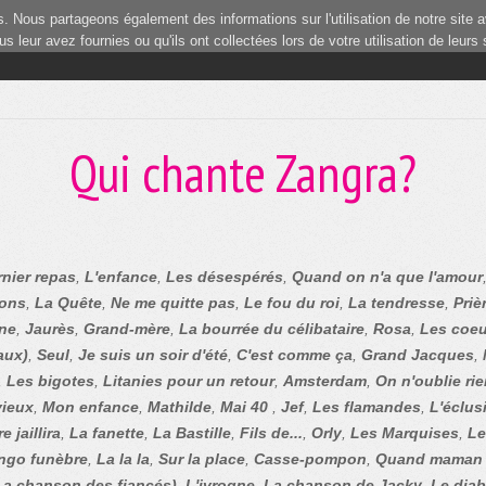
 Nous partageons également des informations sur l'utilisation de notre site a
 leur avez fournies ou qu'ils ont collectées lors de votre utilisation de leurs
Qui chante Zangra?
rnier repas
,
L'enfance
,
Les désespérés
,
Quand on n'a que l'amour
ons
,
La Quête
,
Ne me quitte pas
,
Le fou du roi
,
La tendresse
,
Priè
ine
,
Jaurès
,
Grand-mère
,
La bourrée du célibataire
,
Rosa
,
Les coeu
eaux)
,
Seul
,
Je suis un soir d'été
,
C'est comme ça
,
Grand Jacques
,
,
Les bigotes
,
Litanies pour un retour
,
Amsterdam
,
On n'oublie ri
vieux
,
Mon enfance
,
Mathilde
,
Mai 40
,
Jef
,
Les flamandes
,
L'éclus
e jaillira
,
La fanette
,
La Bastille
,
Fils de...
,
Orly
,
Les Marquises
,
Le
ngo funèbre
,
La la la
,
Sur la place
,
Casse-pompon
,
Quand maman 
La chanson des fiancés)
,
L'ivrogne
,
La chanson de Jacky
,
Le diab