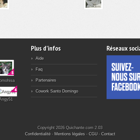
Plus d'infos
Réseaux soci
Aide
Faq
Partenaires
omohisa
Cowork Santo Domingo
Angy51
Copyright 2026 Quichante.com 2.03
Confidentialité
-
Mentions légales
-
CGU
-
Contact