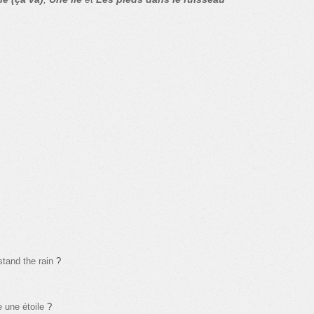
stand the rain
?
une étoile
?