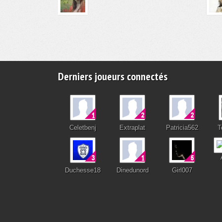
Derniers joueurs connectés
Celetbenj
Extraplat
Patricia562
T
Duchesse18
Dinedunord
Girl007