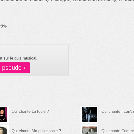
 98%
t sur le quiz musical.
n pseudo ›
Qui chante La foule
?
Qui chante I can't 
Qui chante Ma philosophie
?
Qui chante Comme 