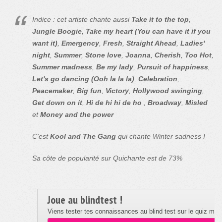
Indice : cet artiste chante aussi
Take it to the top
,
Jungle Boogie
,
Take my heart (You can have it if you
want it)
,
Emergency
,
Fresh
,
Straight Ahead
,
Ladies'
night
,
Summer
,
Stone love
,
Joanna
,
Cherish
,
Too Hot
,
Summer madness
,
Be my lady
,
Pursuit of happiness
,
Let's go dancing (Ooh la la la)
,
Celebration
,
Peacemaker
,
Big fun
,
Victory
,
Hollywood swinging
,
Get down on it
,
Hi de hi hi de ho
,
Broadway
,
Misled
et
Money and the power
C'est
Kool and The Gang
qui chante Winter sadness !
Sa côte de popularité sur Quichante est de 73%
Joue au blindtest !
Viens tester tes connaissances au blind test sur le quiz musi