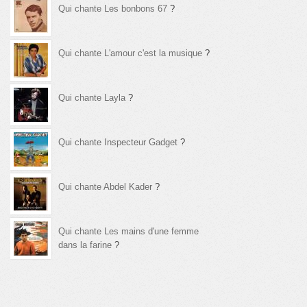
Qui chante Les bonbons 67
?
Qui chante L'amour c'est la musique
?
Qui chante Layla
?
Qui chante Inspecteur Gadget
?
Qui chante Abdel Kader
?
Qui chante Les mains d'une femme
dans la farine
?