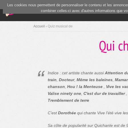
Les cookies nous permettent de personnaliser le contenu et les annonces.
(current)
Blind Test
Communauté
combiner celles-ci avec d'autres informations que vous
Accueil
› Quiz musical de
Qui ch
Indice : cet artiste chante aussi
Attention d
train
,
Docteur
,
Même les baleines
,
Mama
chanson
,
Hou ! la Menteuse
,
Vive les v
Valise ninety one
,
C'est dur de travailler
Tremblement de terre
C'est
Dorothée
qui chante Vive l'été vive le
Sa côte de popularité sur Quichante est de