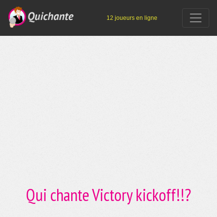
12 joueurs en ligne
Qui chante Victory kickoff!!?