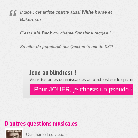
Indice : cet artiste chante aussi
White horse
et
Bakerman
C'est
Laid Back
qui chante Sunshine reggae !
Sa côte de popularité sur Quichante est de 98%
Joue au blindtest !
Viens tester tes connaissances au blind test sur le quiz musi
Pour JOUER, je choisis un pseudo ›
D'autres questions musicales
Qui chante Les vieux
?