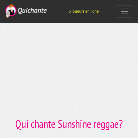
6 joueurs en ligne
Qui chante Sunshine reggae?