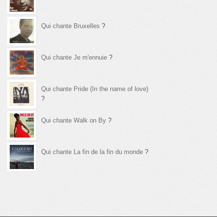
Qui chante Bruxelles
?
Qui chante Je m'ennuie
?
Qui chante Pride (In the name of love)
?
Qui chante Walk on By
?
Qui chante La fin de la fin du monde
?