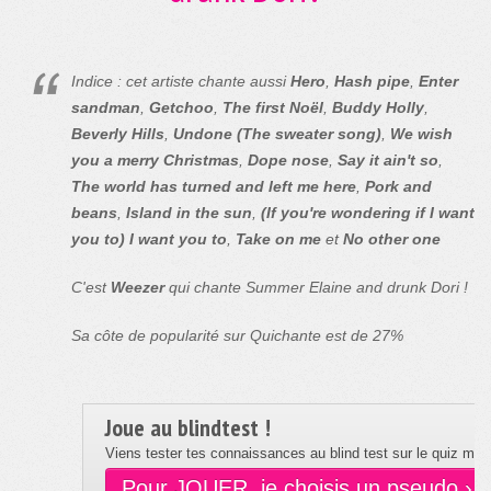
Indice : cet artiste chante aussi
Hero
,
Hash pipe
,
Enter
sandman
,
Getchoo
,
The first Noël
,
Buddy Holly
,
Beverly Hills
,
Undone (The sweater song)
,
We wish
you a merry Christmas
,
Dope nose
,
Say it ain't so
,
The world has turned and left me here
,
Pork and
beans
,
Island in the sun
,
(If you're wondering if I want
you to) I want you to
,
Take on me
et
No other one
C'est
Weezer
qui chante Summer Elaine and drunk Dori !
Sa côte de popularité sur Quichante est de 27%
Joue au blindtest !
Viens tester tes connaissances au blind test sur le quiz musi
Pour JOUER, je choisis un pseudo ›