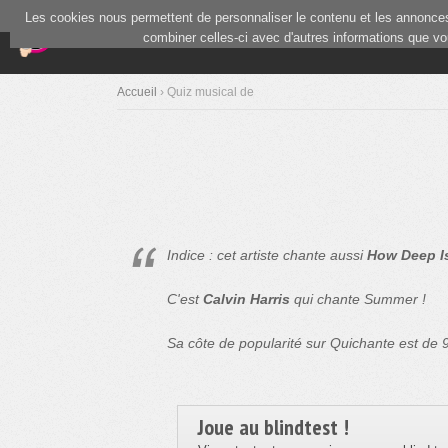
Les cookies nous permettent de personnaliser le contenu et les annonces.
(current)
Blind Test
Communauté
combiner celles-ci avec d'autres informations que vous
Accueil
› Quiz musical de
Indice : cet artiste chante aussi
How Deep I
C'est
Calvin Harris
qui chante Summer !
Sa côte de popularité sur Quichante est de
Joue au blindtest !