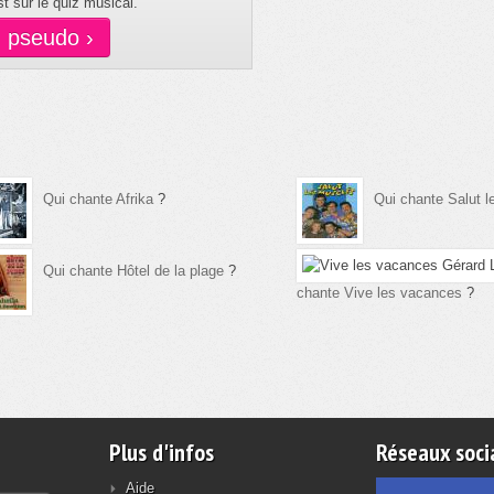
t sur le quiz musical.
n pseudo ›
Qui chante Afrika
?
Qui chante Salut 
Qui chante Hôtel de la plage
?
chante Vive les vacances
?
Plus d'infos
Réseaux soci
Aide