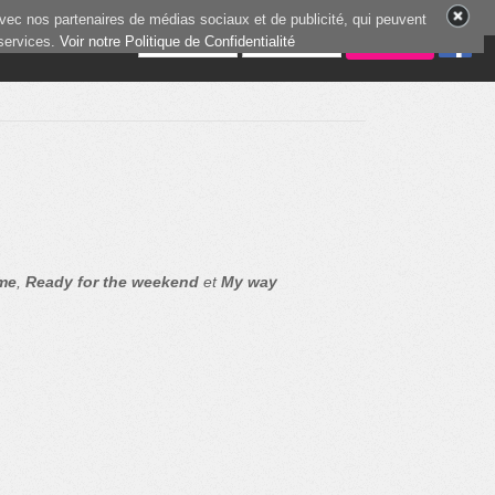
vec nos partenaires de médias sociaux et de publicité, qui peuvent
 services.
4 joueurs en ligne
Voir notre Politique de Confidentialité
me
,
Ready for the weekend
et
My way