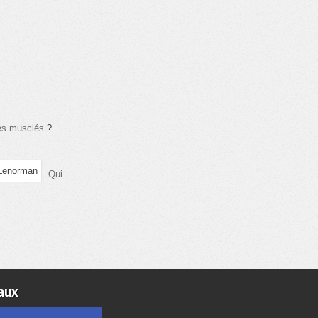
les musclés
?
Qui
aux