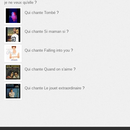
je ne veux qu'elle
?
Qui chante Tombé
?
Qui chante Si maman si
?
Qui chante Falling into you
?
Qui chante Quand on s'aime
?
Qui chante Le jouet extraordinaire
?