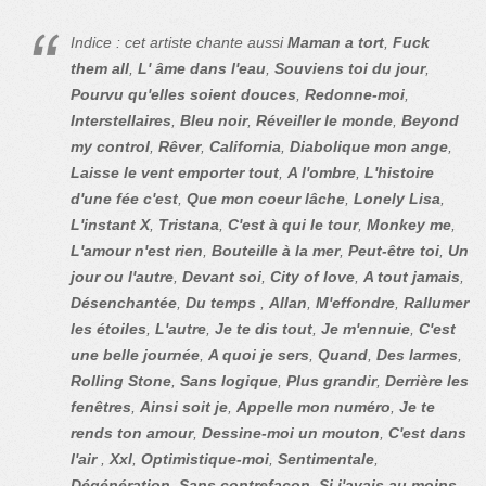
Indice : cet artiste chante aussi
Maman a tort
,
Fuck
them all
,
L' âme dans l'eau
,
Souviens toi du jour
,
Pourvu qu'elles soient douces
,
Redonne-moi
,
Interstellaires
,
Bleu noir
,
Réveiller le monde
,
Beyond
my control
,
Rêver
,
California
,
Diabolique mon ange
,
Laisse le vent emporter tout
,
A l'ombre
,
L'histoire
d'une fée c'est
,
Que mon coeur lâche
,
Lonely Lisa
,
L'instant X
,
Tristana
,
C'est à qui le tour
,
Monkey me
,
L'amour n'est rien
,
Bouteille à la mer
,
Peut-être toi
,
Un
jour ou l'autre
,
Devant soi
,
City of love
,
A tout jamais
,
Désenchantée
,
Du temps
,
Allan
,
M'effondre
,
Rallumer
les étoiles
,
L'autre
,
Je te dis tout
,
Je m'ennuie
,
C'est
une belle journée
,
A quoi je sers
,
Quand
,
Des larmes
,
Rolling Stone
,
Sans logique
,
Plus grandir
,
Derrière les
fenêtres
,
Ainsi soit je
,
Appelle mon numéro
,
Je te
rends ton amour
,
Dessine-moi un mouton
,
C'est dans
l'air
,
Xxl
,
Optimistique-moi
,
Sentimentale
,
Dégénération
,
Sans contrefaçon
,
Si j'avais au moins
,