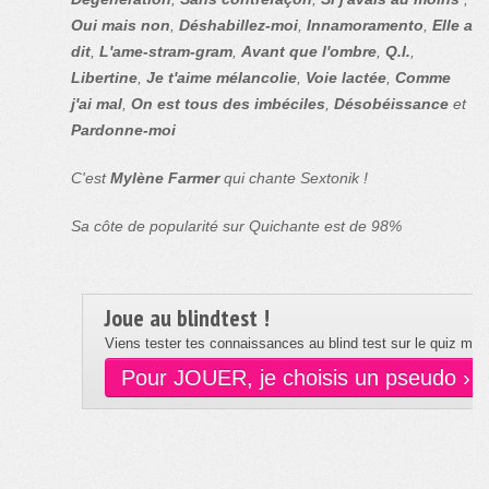
Oui mais non
,
Déshabillez-moi
,
Innamoramento
,
Elle a
dit
,
L'ame-stram-gram
,
Avant que l'ombre
,
Q.I.
,
Libertine
,
Je t'aime mélancolie
,
Voie lactée
,
Comme
j'ai mal
,
On est tous des imbéciles
,
Désobéissance
et
Pardonne-moi
C'est
Mylène Farmer
qui chante Sextonik !
Sa côte de popularité sur Quichante est de 98%
Joue au blindtest !
Viens tester tes connaissances au blind test sur le quiz musi
Pour JOUER, je choisis un pseudo ›