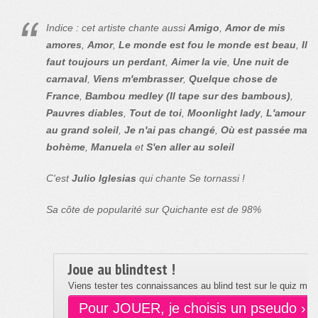
Indice : cet artiste chante aussi
Amigo
,
Amor de mis
amores
,
Amor
,
Le monde est fou le monde est beau
,
Il
faut toujours un perdant
,
Aimer la vie
,
Une nuit de
carnaval
,
Viens m'embrasser
,
Quelque chose de
France
,
Bambou medley (Il tape sur des bambous)
,
Pauvres diables
,
Tout de toi
,
Moonlight lady
,
L'amour
au grand soleil
,
Je n'ai pas changé
,
Où est passée ma
bohème
,
Manuela
et
S'en aller au soleil
C'est
Julio Iglesias
qui chante Se tornassi !
Sa côte de popularité sur Quichante est de 98%
Joue au blindtest !
Viens tester tes connaissances au blind test sur le quiz musi
Pour JOUER, je choisis un pseudo ›