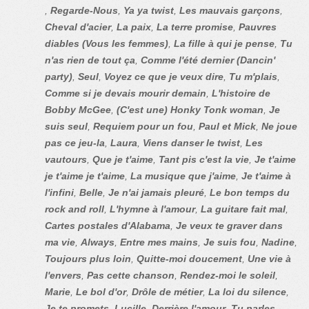
,
Regarde-Nous
,
Ya ya twist
,
Les mauvais garçons
,
Cheval d'acier
,
La paix
,
La terre promise
,
Pauvres
diables (Vous les femmes)
,
La fille à qui je pense
,
Tu
n'as rien de tout ça
,
Comme l'été dernier (Dancin'
party)
,
Seul
,
Voyez ce que je veux dire
,
Tu m'plais
,
Comme si je devais mourir demain
,
L'histoire de
Bobby McGee
,
(C'est une) Honky Tonk woman
,
Je
suis seul
,
Requiem pour un fou
,
Paul et Mick
,
Ne joue
pas ce jeu-la
,
Laura
,
Viens danser le twist
,
Les
vautours
,
Que je t'aime
,
Tant pis c'est la vie
,
Je t'aime
je t'aime je t'aime
,
La musique que j'aime
,
Je t'aime à
l'infini
,
Belle
,
Je n'ai jamais pleuré
,
Le bon temps du
rock and roll
,
L'hymne à l'amour
,
La guitare fait mal
,
Cartes postales d'Alabama
,
Je veux te graver dans
ma vie
,
Always
,
Entre mes mains
,
Je suis fou
,
Nadine
,
Toujours plus loin
,
Quitte-moi doucement
,
Une vie à
l'envers
,
Pas cette chanson
,
Rendez-moi le soleil
,
Marie
,
Le bol d'or
,
Drôle de métier
,
La loi du silence
,
Je te promets
,
Lucille
,
Derrière l'amour
,
Tu parles