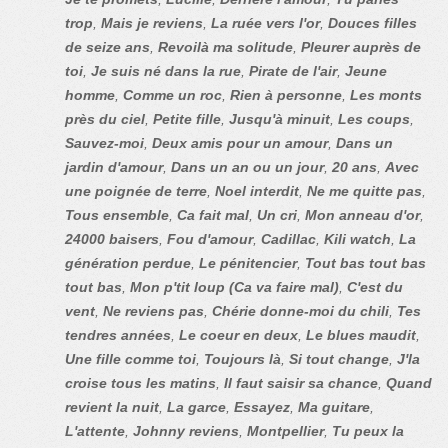
trop
,
Mais je reviens
,
La ruée vers l'or
,
Douces filles
de seize ans
,
Revoilà ma solitude
,
Pleurer auprès de
toi
,
Je suis né dans la rue
,
Pirate de l'air
,
Jeune
homme
,
Comme un roc
,
Rien à personne
,
Les monts
près du ciel
,
Petite fille
,
Jusqu'à minuit
,
Les coups
,
Sauvez-moi
,
Deux amis pour un amour
,
Dans un
jardin d'amour
,
Dans un an ou un jour
,
20 ans
,
Avec
une poignée de terre
,
Noel interdit
,
Ne me quitte pas
,
Tous ensemble
,
Ca fait mal
,
Un cri
,
Mon anneau d'or
,
24000 baisers
,
Fou d'amour
,
Cadillac
,
Kili watch
,
La
génération perdue
,
Le pénitencier
,
Tout bas tout bas
tout bas
,
Mon p'tit loup (Ca va faire mal)
,
C'est du
vent
,
Ne reviens pas
,
Chérie donne-moi du chili
,
Tes
tendres années
,
Le coeur en deux
,
Le blues maudit
,
Une fille comme toi
,
Toujours là
,
Si tout change
,
J'la
croise tous les matins
,
Il faut saisir sa chance
,
Quand
revient la nuit
,
La garce
,
Essayez
,
Ma guitare
,
L'attente
,
Johnny reviens
,
Montpellier
,
Tu peux la