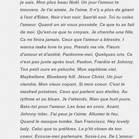
je sais
,
Mon plus beau Noël
,
Un jour l'amour te
trouvera
,
Je t'ai aimée
,
Je l'aime
,
Il n'y a plus de géant
à l'est d'Eden
,
Noir c'est noir
,
Sam'di soir
,
Toi tu voles
l'amour
,
Quand un air vous possède
,
Ce que tu as fait
de moi
,
Qu'est-ce que tu croyais
,
Je cherche une fille
,
Ca ne finira jamais
,
Ceux que l'amour a blessés
,
I
wanna make love to you
,
Prends ma vie
,
Fleurs
d'amour et d'amitié
,
Pardonne-moi
,
Quelques cris
,
Ce
n'est pas juste après tout
,
Pardon
,
Frankie et Johnny
,
Ton petit ours en peluche
,
Mon septième ciel
,
Maybellene
,
Blueberry hill
,
Jésus Christ
,
Un jour
viendra
,
Mon vieux copain
,
Si mon coeur
,
C'est le
mashed potatoes
,
Ceux qui parlent aux étoiles
,
Au
rythme et au blues
,
Je t'attends
,
Rien que huit jours
,
Bats-toi pour l'amour
,
Les bras en croix
,
Avant
,
Johnny rider
,
J'ai peur je t'aime
,
Allumer le feu
,
Quand le masque tombe
,
San Francisco
,
Hey lovely
lady
,
Celui que tu préfères
,
Le p'tit clown de ton
coeur
,
Excuse-moi partenaire
,
Susie-Lou
,
De L'amour