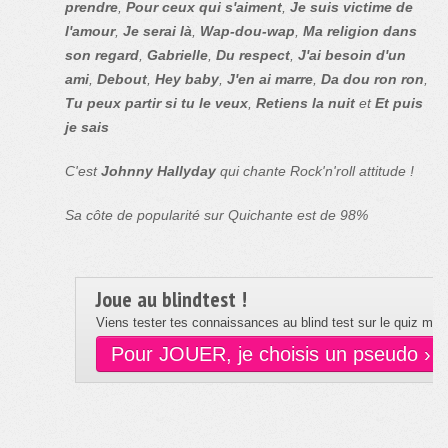
prendre
,
Pour ceux qui s'aiment
,
Je suis victime de
l'amour
,
Je serai là
,
Wap-dou-wap
,
Ma religion dans
son regard
,
Gabrielle
,
Du respect
,
J'ai besoin d'un
ami
,
Debout
,
Hey baby
,
J'en ai marre
,
Da dou ron ron
,
Tu peux partir si tu le veux
,
Retiens la nuit
et
Et puis
je sais
C'est
Johnny Hallyday
qui chante Rock'n'roll attitude !
Sa côte de popularité sur Quichante est de 98%
Joue au blindtest !
Viens tester tes connaissances au blind test sur le quiz musi
Pour JOUER, je choisis un pseudo ›