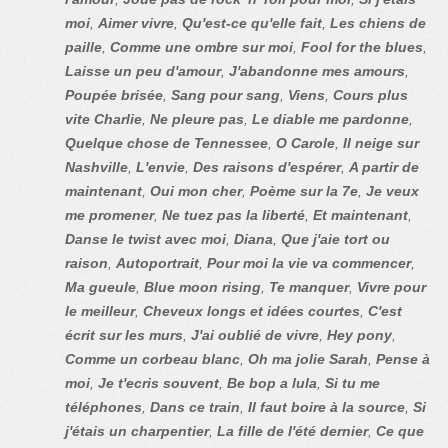
moi
,
Aimer vivre
,
Qu'est-ce qu'elle fait
,
Les chiens de
paille
,
Comme une ombre sur moi
,
Fool for the blues
,
Laisse un peu d'amour
,
J'abandonne mes amours
,
Poupée brisée
,
Sang pour sang
,
Viens
,
Cours plus
vite Charlie
,
Ne pleure pas
,
Le diable me pardonne
,
Quelque chose de Tennessee
,
O Carole
,
Il neige sur
Nashville
,
L'envie
,
Des raisons d'espérer
,
A partir de
maintenant
,
Oui mon cher
,
Poème sur la 7e
,
Je veux
me promener
,
Ne tuez pas la liberté
,
Et maintenant
,
Danse le twist avec moi
,
Diana
,
Que j'aie tort ou
raison
,
Autoportrait
,
Pour moi la vie va commencer
,
Ma gueule
,
Blue moon rising
,
Te manquer
,
Vivre pour
le meilleur
,
Cheveux longs et idées courtes
,
C'est
écrit sur les murs
,
J'ai oublié de vivre
,
Hey pony
,
Comme un corbeau blanc
,
Oh ma jolie Sarah
,
Pense à
moi
,
Je t'ecris souvent
,
Be bop a lula
,
Si tu me
téléphones
,
Dans ce train
,
Il faut boire à la source
,
Si
j'étais un charpentier
,
La fille de l'été dernier
,
Ce que