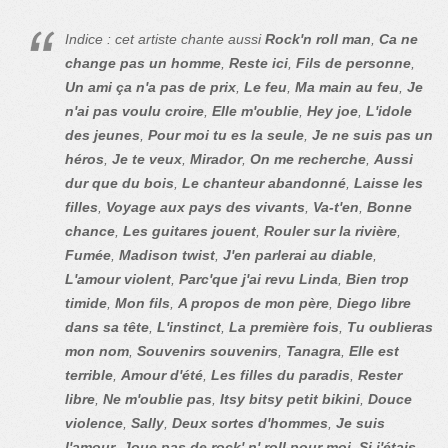
Indice : cet artiste chante aussi
Rock'n roll man
,
Ca ne
change pas un homme
,
Reste ici
,
Fils de personne
,
Un ami ça n'a pas de prix
,
Le feu
,
Ma main au feu
,
Je
n'ai pas voulu croire
,
Elle m'oublie
,
Hey joe
,
L'idole
des jeunes
,
Pour moi tu es la seule
,
Je ne suis pas un
héros
,
Je te veux
,
Mirador
,
On me recherche
,
Aussi
dur que du bois
,
Le chanteur abandonné
,
Laisse les
filles
,
Voyage aux pays des vivants
,
Va-t'en
,
Bonne
chance
,
Les guitares jouent
,
Rouler sur la rivière
,
Fumée
,
Madison twist
,
J'en parlerai au diable
,
L'amour violent
,
Parc'que j'ai revu Linda
,
Bien trop
timide
,
Mon fils
,
A propos de mon père
,
Diego libre
dans sa tête
,
L'instinct
,
La première fois
,
Tu oublieras
mon nom
,
Souvenirs souvenirs
,
Tanagra
,
Elle est
terrible
,
Amour d'été
,
Les filles du paradis
,
Rester
libre
,
Ne m'oublie pas
,
Itsy bitsy petit bikini
,
Douce
violence
,
Sally
,
Deux sortes d'hommes
,
Je suis
l'amour
,
Joue pas de rock' n' roll pour moi
,
Si j'étais