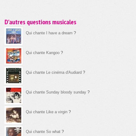
D'autres questions musicales
Qui chante I have a dream
?
Qui chante Kangoo
?
Qui chante Le cinéma d'Audiard
?
Qui chante Sunday bloody sunday
?
Qui chante Like a virgin
?
Qui chante So what
?