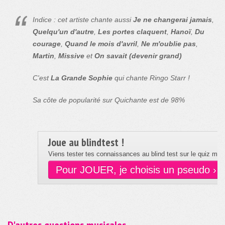
Indice : cet artiste chante aussi
Je ne changerai jamais
,
Quelqu'un d'autre
,
Les portes claquent
,
Hanoï
,
Du
courage
,
Quand le mois d'avril
,
Ne m'oublie pas
,
Martin
,
Missive
et
On savait (devenir grand)
C'est
La Grande Sophie
qui chante Ringo Starr !
Sa côte de popularité sur Quichante est de 98%
Joue au blindtest !
Viens tester tes connaissances au blind test sur le quiz musi
Pour JOUER, je choisis un pseudo ›