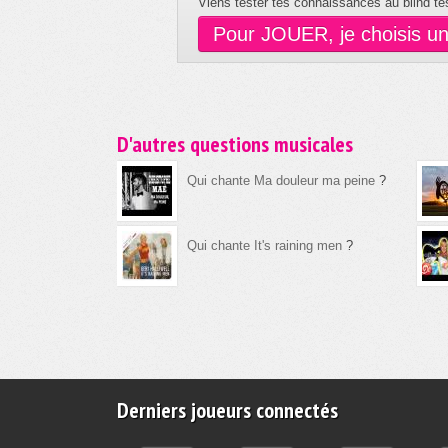
Viens tester tes connaissances au blind tes
Pour JOUER, je choisis u
D'autres questions musicales
Qui chante Ma douleur ma peine
?
Qui chante It's raining men
?
Derniers joueurs connectés