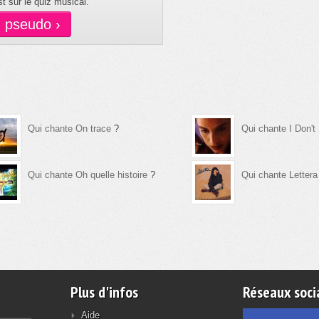
t sur le quiz musical.
n pseudo ›
Qui chante On trace
?
Qui chante I Don'
Qui chante Oh quelle histoire
?
Qui chante Lettera
Plus d'infos
Réseaux soci
Aide