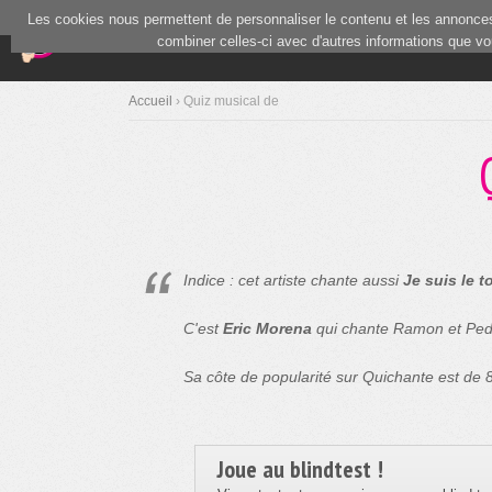
Les cookies nous permettent de personnaliser le contenu et les annonces.
(current)
Blind Test
Communauté
combiner celles-ci avec d'autres informations que vous
Accueil
› Quiz musical de
Indice : cet artiste chante aussi
Je suis le t
C'est
Eric Morena
qui chante Ramon et Ped
Sa côte de popularité sur Quichante est de
Joue au blindtest !