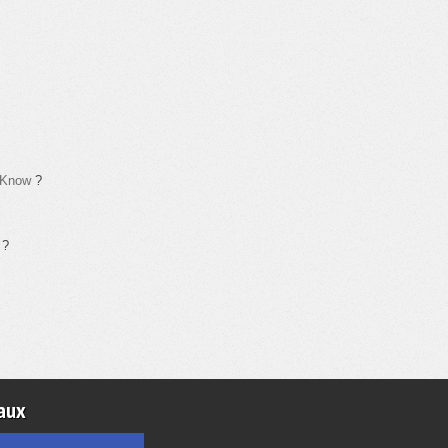
t Know
?
?
aux