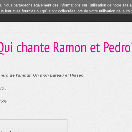
 Nous partageons également des informations sur l'utilisation de notre site a
 leur avez fournies ou qu'ils ont collectées lors de votre utilisation de leurs
Qui chante Ramon et Pedro
orero de l'amour
,
Oh mon bateau
et
Hisséo
ro !
 86%