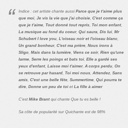
Indice : cet artiste chante aussi
Parce que je t'aime plus
que moi
,
Je vis la vie que j'ai choisie
,
C'est comme ça
que je t'aime
,
Tout donné tout repris
,
Toi mon enfant
,
La musique au fond du coeur
,
Qui saura
,
Dis lui
,
Mr
Schubert I love you
,
L'oiseau noir et l'oiseau blanc
,
Un grand bonheur
,
C'est ma prière
,
Nous irons à
Sligo
,
Mais dans la lumière
,
Viens ce soir
,
Rien qu'une
larme
,
Serre les poings et bats toi
,
Elle a gardé ses
yeux d'enfant
,
Laisse moi t'aimer
,
A corps perdu
,
On
se retrouve par hasard
,
Toi moi nous
,
Attendez
,
Sans
amis
,
C'est une belle fête
,
Summertime
,
Qui pourra te
dire
,
Donne un peu de toi
et
La fille à aimer
C'est
Mike Brant
qui chante Que tu es belle !
Sa côte de popularité sur Quichante est de 98%