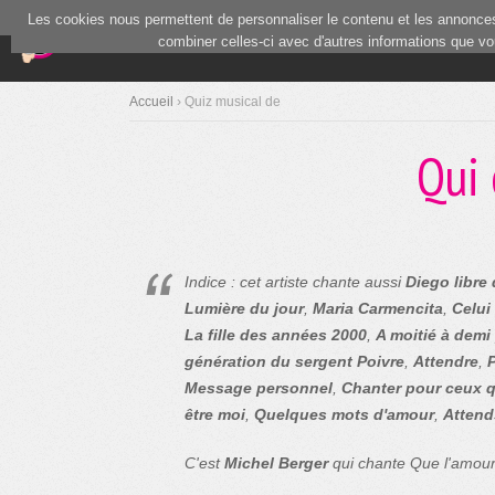
Les cookies nous permettent de personnaliser le contenu et les annonces.
(current)
Blind Test
Communauté
combiner celles-ci avec d'autres informations que vous
Accueil
› Quiz musical de
Qui 
Indice : cet artiste chante aussi
Diego libre 
Lumière du jour
,
Maria Carmencita
,
Celui
La fille des années 2000
,
A moitié à demi
génération du sergent Poivre
,
Attendre
,
Message personnel
,
Chanter pour ceux q
être moi
,
Quelques mots d'amour
,
Attend
C'est
Michel Berger
qui chante Que l'amour 