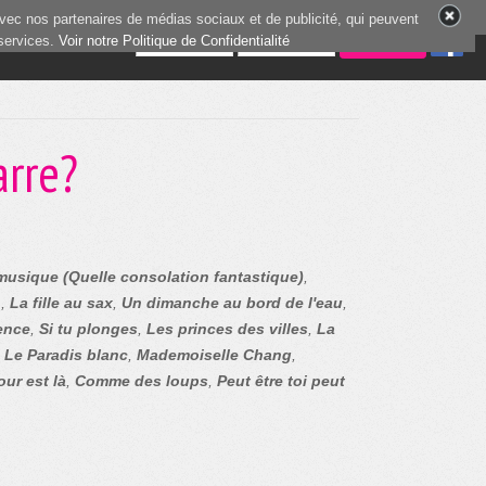
vec nos partenaires de médias sociaux et de publicité, qui peuvent
 services.
6 joueurs en ligne
Voir notre Politique de Confidentialité
arre?
musique (Quelle consolation fantastique)
,
n
,
La fille au sax
,
Un dimanche au bord de l'eau
,
ence
,
Si tu plonges
,
Les princes des villes
,
La
,
Le Paradis blanc
,
Mademoiselle Chang
,
ur est là
,
Comme des loups
,
Peut être toi peut