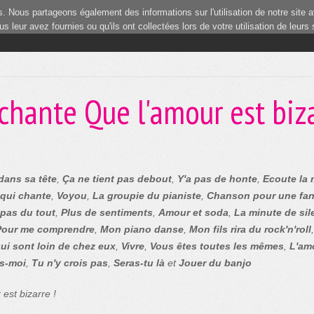
 Nous partageons également des informations sur l'utilisation de notre site a
 leur avez fournies ou qu'ils ont collectées lors de votre utilisation de leurs
chante Que l'amour est biz
dans sa tête
,
Ça ne tient pas debout
,
Y'a pas de honte
,
Ecoute la 
 qui chante
,
Voyou
,
La groupie du pianiste
,
Chanson pour une fa
 pas du tout
,
Plus de sentiments
,
Amour et soda
,
La minute de sil
Pour me comprendre
,
Mon piano danse
,
Mon fils rira du rock'n'roll
ui sont loin de chez eux
,
Vivre
,
Vous êtes toutes les mêmes
,
L'amo
s-moi
,
Tu n'y crois pas
,
Seras-tu là
et
Jouer du banjo
est bizarre !