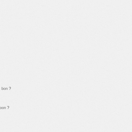
i bon
?
moon
?