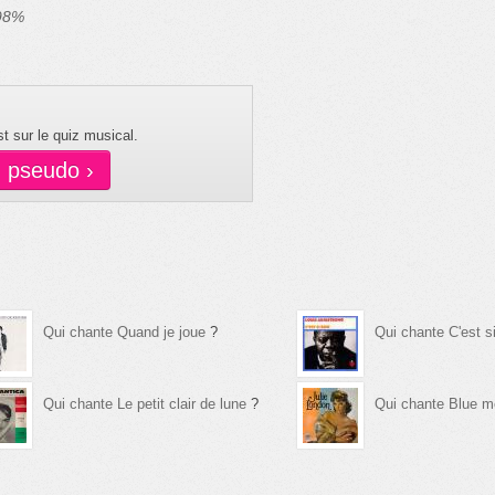
 98%
t sur le quiz musical.
n pseudo ›
Qui chante Quand je joue
?
Qui chante C'est s
Qui chante Le petit clair de lune
?
Qui chante Blue 