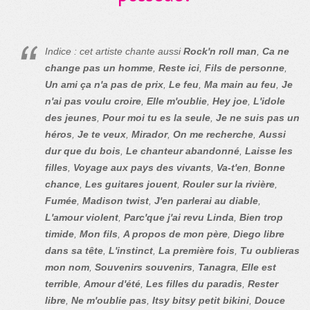
Indice : cet artiste chante aussi
Rock'n roll man
,
Ca ne
change pas un homme
,
Reste ici
,
Fils de personne
,
Un ami ça n'a pas de prix
,
Le feu
,
Ma main au feu
,
Je
n'ai pas voulu croire
,
Elle m'oublie
,
Hey joe
,
L'idole
des jeunes
,
Pour moi tu es la seule
,
Je ne suis pas un
héros
,
Je te veux
,
Mirador
,
On me recherche
,
Aussi
dur que du bois
,
Le chanteur abandonné
,
Laisse les
filles
,
Voyage aux pays des vivants
,
Va-t'en
,
Bonne
chance
,
Les guitares jouent
,
Rouler sur la rivière
,
Fumée
,
Madison twist
,
J'en parlerai au diable
,
L'amour violent
,
Parc'que j'ai revu Linda
,
Bien trop
timide
,
Mon fils
,
A propos de mon père
,
Diego libre
dans sa tête
,
L'instinct
,
La première fois
,
Tu oublieras
mon nom
,
Souvenirs souvenirs
,
Tanagra
,
Elle est
terrible
,
Amour d'été
,
Les filles du paradis
,
Rester
libre
,
Ne m'oublie pas
,
Itsy bitsy petit bikini
,
Douce