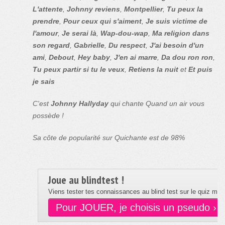
L'attente
,
Johnny reviens
,
Montpellier
,
Tu peux la
prendre
,
Pour ceux qui s'aiment
,
Je suis victime de
l'amour
,
Je serai là
,
Wap-dou-wap
,
Ma religion dans
son regard
,
Gabrielle
,
Du respect
,
J'ai besoin d'un
ami
,
Debout
,
Hey baby
,
J'en ai marre
,
Da dou ron ron
,
Tu peux partir si tu le veux
,
Retiens la nuit
et
Et puis
je sais
C'est
Johnny Hallyday
qui chante Quand un air vous
possède !
Sa côte de popularité sur Quichante est de 98%
Joue au blindtest !
Viens tester tes connaissances au blind test sur le quiz musi
Pour JOUER, je choisis un pseudo ›