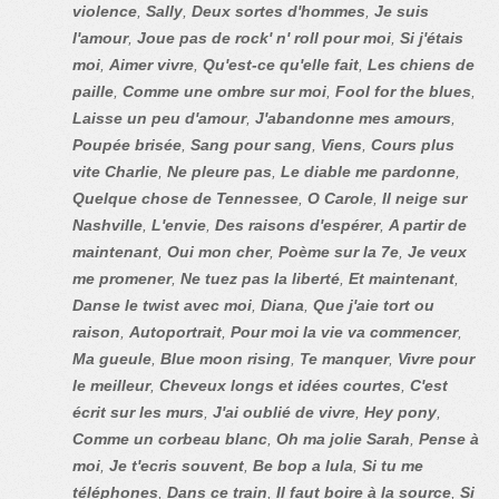
violence
,
Sally
,
Deux sortes d'hommes
,
Je suis
l'amour
,
Joue pas de rock' n' roll pour moi
,
Si j'étais
moi
,
Aimer vivre
,
Qu'est-ce qu'elle fait
,
Les chiens de
paille
,
Comme une ombre sur moi
,
Fool for the blues
,
Laisse un peu d'amour
,
J'abandonne mes amours
,
Poupée brisée
,
Sang pour sang
,
Viens
,
Cours plus
vite Charlie
,
Ne pleure pas
,
Le diable me pardonne
,
Quelque chose de Tennessee
,
O Carole
,
Il neige sur
Nashville
,
L'envie
,
Des raisons d'espérer
,
A partir de
maintenant
,
Oui mon cher
,
Poème sur la 7e
,
Je veux
me promener
,
Ne tuez pas la liberté
,
Et maintenant
,
Danse le twist avec moi
,
Diana
,
Que j'aie tort ou
raison
,
Autoportrait
,
Pour moi la vie va commencer
,
Ma gueule
,
Blue moon rising
,
Te manquer
,
Vivre pour
le meilleur
,
Cheveux longs et idées courtes
,
C'est
écrit sur les murs
,
J'ai oublié de vivre
,
Hey pony
,
Comme un corbeau blanc
,
Oh ma jolie Sarah
,
Pense à
moi
,
Je t'ecris souvent
,
Be bop a lula
,
Si tu me
téléphones
,
Dans ce train
,
Il faut boire à la source
,
Si