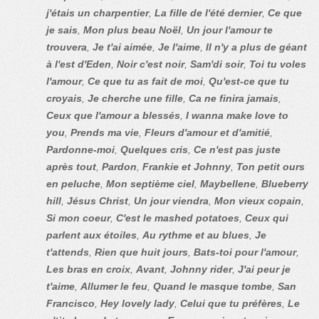
j'étais un charpentier
,
La fille de l'été dernier
,
Ce que
je sais
,
Mon plus beau Noël
,
Un jour l'amour te
trouvera
,
Je t'ai aimée
,
Je l'aime
,
Il n'y a plus de géant
à l'est d'Eden
,
Noir c'est noir
,
Sam'di soir
,
Toi tu voles
l'amour
,
Ce que tu as fait de moi
,
Qu'est-ce que tu
croyais
,
Je cherche une fille
,
Ca ne finira jamais
,
Ceux que l'amour a blessés
,
I wanna make love to
you
,
Prends ma vie
,
Fleurs d'amour et d'amitié
,
Pardonne-moi
,
Quelques cris
,
Ce n'est pas juste
après tout
,
Pardon
,
Frankie et Johnny
,
Ton petit ours
en peluche
,
Mon septième ciel
,
Maybellene
,
Blueberry
hill
,
Jésus Christ
,
Un jour viendra
,
Mon vieux copain
,
Si mon coeur
,
C'est le mashed potatoes
,
Ceux qui
parlent aux étoiles
,
Au rythme et au blues
,
Je
t'attends
,
Rien que huit jours
,
Bats-toi pour l'amour
,
Les bras en croix
,
Avant
,
Johnny rider
,
J'ai peur je
t'aime
,
Allumer le feu
,
Quand le masque tombe
,
San
Francisco
,
Hey lovely lady
,
Celui que tu préfères
,
Le