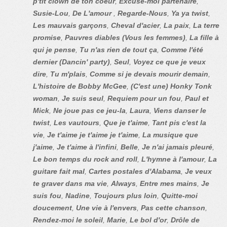
p'tit clown de ton coeur
,
Excuse-moi partenaire
,
Susie-Lou
,
De L'amour
,
Regarde-Nous
,
Ya ya twist
,
Les mauvais garçons
,
Cheval d'acier
,
La paix
,
La terre
promise
,
Pauvres diables (Vous les femmes)
,
La fille à
qui je pense
,
Tu n'as rien de tout ça
,
Comme l'été
dernier (Dancin' party)
,
Seul
,
Voyez ce que je veux
dire
,
Tu m'plais
,
Comme si je devais mourir demain
,
L'histoire de Bobby McGee
,
(C'est une) Honky Tonk
woman
,
Je suis seul
,
Requiem pour un fou
,
Paul et
Mick
,
Ne joue pas ce jeu-la
,
Laura
,
Viens danser le
twist
,
Les vautours
,
Que je t'aime
,
Tant pis c'est la
vie
,
Je t'aime je t'aime je t'aime
,
La musique que
j'aime
,
Je t'aime à l'infini
,
Belle
,
Je n'ai jamais pleuré
,
Le bon temps du rock and roll
,
L'hymne à l'amour
,
La
guitare fait mal
,
Cartes postales d'Alabama
,
Je veux
te graver dans ma vie
,
Always
,
Entre mes mains
,
Je
suis fou
,
Nadine
,
Toujours plus loin
,
Quitte-moi
doucement
,
Une vie à l'envers
,
Pas cette chanson
,
Rendez-moi le soleil
,
Marie
,
Le bol d'or
,
Drôle de