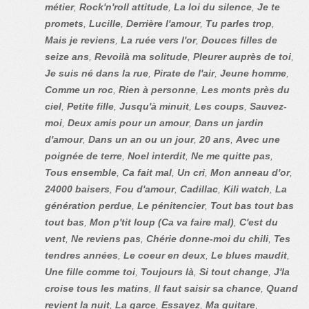
métier
,
Rock'n'roll attitude
,
La loi du silence
,
Je te
promets
,
Lucille
,
Derrière l'amour
,
Tu parles trop
,
Mais je reviens
,
La ruée vers l'or
,
Douces filles de
seize ans
,
Revoilà ma solitude
,
Pleurer auprès de toi
,
Je suis né dans la rue
,
Pirate de l'air
,
Jeune homme
,
Comme un roc
,
Rien à personne
,
Les monts près du
ciel
,
Petite fille
,
Jusqu'à minuit
,
Les coups
,
Sauvez-
moi
,
Deux amis pour un amour
,
Dans un jardin
d'amour
,
Dans un an ou un jour
,
20 ans
,
Avec une
poignée de terre
,
Noel interdit
,
Ne me quitte pas
,
Tous ensemble
,
Ca fait mal
,
Un cri
,
Mon anneau d'or
,
24000 baisers
,
Fou d'amour
,
Cadillac
,
Kili watch
,
La
génération perdue
,
Le pénitencier
,
Tout bas tout bas
tout bas
,
Mon p'tit loup (Ca va faire mal)
,
C'est du
vent
,
Ne reviens pas
,
Chérie donne-moi du chili
,
Tes
tendres années
,
Le coeur en deux
,
Le blues maudit
,
Une fille comme toi
,
Toujours là
,
Si tout change
,
J'la
croise tous les matins
,
Il faut saisir sa chance
,
Quand
revient la nuit
,
La garce
,
Essayez
,
Ma guitare
,